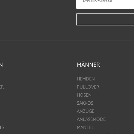
N
MÄNNER
HEMDEN
ER
PULLOVER
HOSEN
SAKKOS
ANZÜGE
ANLASSMODE
TS
MÄNTEL