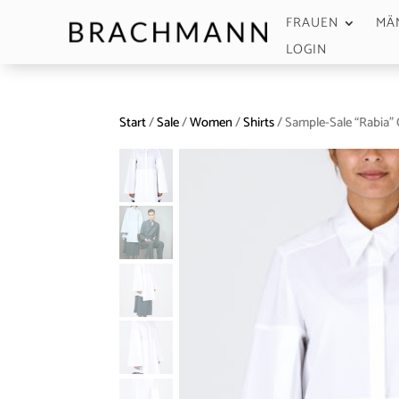
FRAUEN
MÄ
LOGIN
Start
/
Sale
/
Women
/
Shirts
/ Sample-Sale “Rabia”