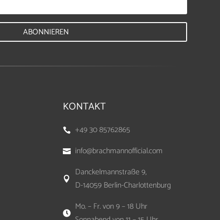
ABONNIEREN
KONTAKT
+49 30 85762865

info@brachmannofficial.com

Danckelmannstraße 9,

D-14059 Berlin-Charlottenburg
Mo. – Fr. von 9 – 18 Uhr

Sonnabend von 11 – 15 Uhr