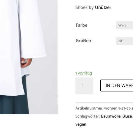
Shoes by
Unützer
Farbe
Größen
1 vorrätig
Sample-
IN DEN WAR
Sale
"Rabia"
Cotton
Artikelnummer:
women 1-21-ct-s
Menge
Schlagwörter:
Baumwolle
,
Bluse
vegan