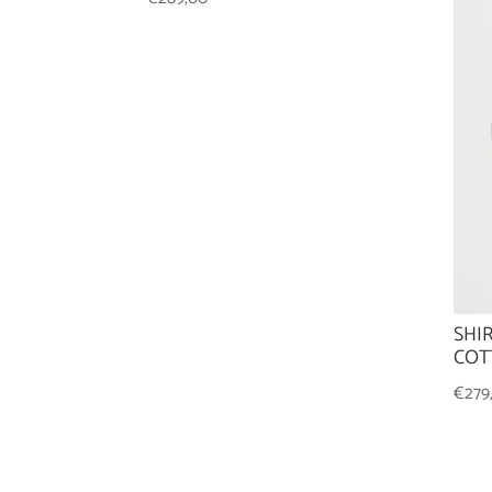
SHI
COT
€
279