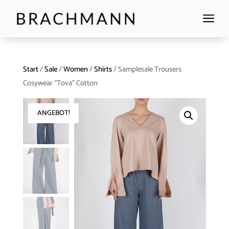
a
Start
/
Sale
/
Women
/
Shirts
/ Samplesale Trousers
Cosywear “Tova” Cotton
ANGEBOT!