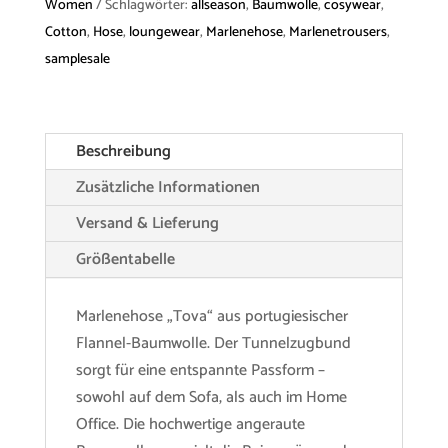
Women
Schlagwörter:
allseason
,
Baumwolle
,
cosywear
,
Menge
Cotton
,
Hose
,
loungewear
,
Marlenehose
,
Marlenetrousers
,
samplesale
Beschreibung
Zusätzliche Informationen
Versand & Lieferung
Größentabelle
Marlenehose „Tova“ aus portugiesischer
Flannel-Baumwolle. Der Tunnelzugbund
sorgt für eine entspannte Passform –
sowohl auf dem Sofa, als auch im Home
Office. Die hochwertige angeraute