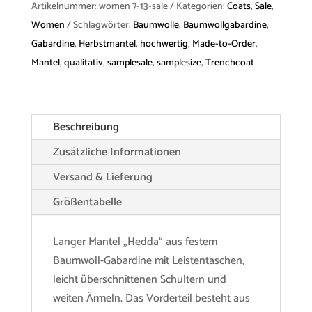
Artikelnummer:
women 7-13-sale
Kategorien:
Coats
,
Sale
,
Cotton
Women
Schlagwörter:
Baumwolle
,
Baumwollgabardine
,
Menge
Gabardine
,
Herbstmantel
,
hochwertig
,
Made-to-Order
,
Mantel
,
qualitativ
,
samplesale
,
samplesize
,
Trenchcoat
Beschreibung
Zusätzliche Informationen
Versand & Lieferung
Größentabelle
Langer Mantel „Hedda“ aus festem
Baumwoll-Gabardine mit Leistentaschen,
leicht überschnittenen Schultern und
weiten Ärmeln. Das Vorderteil besteht aus